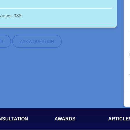
Views: 988
NS
ASK A QUESTION
NSULTATION
AWARDS
ARTICLE