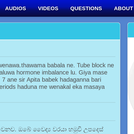
AUDIOS
VIDEOS
QUESTIONS
ABOUT
 wenawa.thawama babala ne. Tube block ne
luwa hormone imbalance lu. Giya mase
 ane sir Apita babek hadaganna bari
periods haduna me wenakal eka masaya
වෙනව. ඔබේ වෛද්‍ය වරයා හමුවී උපදෙස්