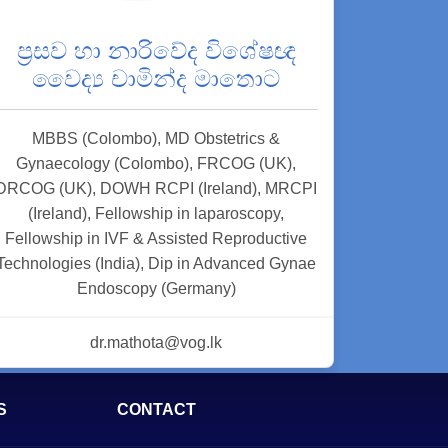
ප්‍රසව හා නාරිවේද විශේෂඥ
වෛද්‍ය චාමින්ද මාතොට
MBBS (Colombo), MD Obstetrics &
Gynaecology (Colombo), FRCOG (UK),
DRCOG (UK), DOWH RCPI (Ireland), MRCPI
(Ireland), Fellowship in laparoscopy,
Fellowship in IVF & Assisted Reproductive
Technologies (India), Dip in Advanced Gynae
Endoscopy (Germany)
dr.mathota@vog.lk
S
CONTACT