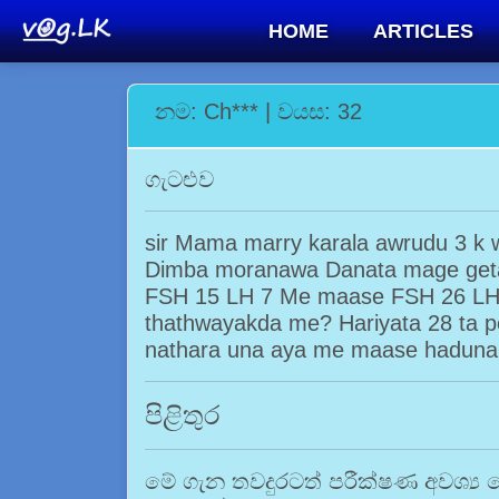
HOME
ARTICLES
නම: Ch*** | වයස: 32
ගැටළුව
sir Mama marry karala awrudu 3 k
Dimba moranawa Danata mage geta
FSH 15 LH 7 Me maase FSH 26 LH 7
thathwayakda me? Hariyata 28 ta 
nathara una aya me maase haduna
පිළිතුර
මේ ගැන තවදුරටත් පරීක්ෂණ අවශ්‍ය 