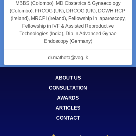
MBBS (Colombo), MD Obstetrics & Gynaecology
(Colombo), FRCOG (UK), DRCOG (UK), DOWH RCPI
(Ireland), MRCPI (Ireland), Fellowship in laparoscopy,
Fellowship in IVF & Assisted Reproductive
Technologies (India), Dip in Advanced Gynae
Endoscopy (Germany)
dr.mathota@vog.lk
ABOUT US
CONSULTATION
AWARDS
ARTICLES
CONTACT