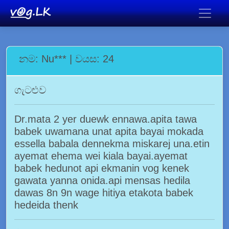
නම: Nu*** | වයස: 24
ගැටළුව
Dr.mata 2 yer duewk ennawa.apita tawa
babek uwamana unat apita bayai mokada
essella babala dennekma miskarej una.etin
ayemat ehema wei kiala bayai.ayemat
babek hedunot api ekmanin vog kenek
gawata yanna onida.api mensas hedila
dawas 8n 9n wage hitiya etakota babek
hedeida thenk