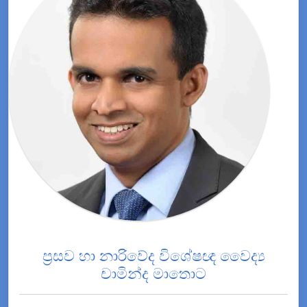
ප්‍රසව හා නාරිවේද විශේෂඥ වෛද්‍ය
චාමින්ද මාතොට