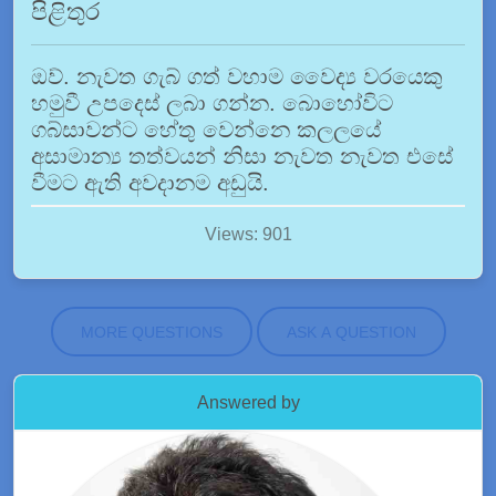
පිළිතුර
ඔව්. නැවත ගැබ් ගත් වහාම වෛද්‍ය වරයෙකු
හමුවී උපදෙස් ලබා ගන්න. බොහෝවිට
ගබ්සාවන්ට හේතු වෙන්නෙ කලලයේ
අසාමාන්‍ය තත්වයන් නිසා නැවත නැවත එසේ
වීමට ඇති අවදානම අඩුයි.
Views: 901
MORE QUESTIONS
ASK A QUESTION
Answered by