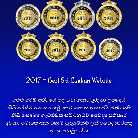
2017 - Best Sri Lankan Website
මෙම වෙබ් අඩවියේ පල වන තොරතුරු හා උපදෙස්
කිසිසේත්ම වෛද්‍ය හමුවකට සමාන නොවේ. ඔබට යම්
කිසි සෞඛ්‍ය ගැටළුවක් සම්බන්ධව වෛද්‍ය ප්‍රතිකාර
අවශ්‍ය මොහොතක වහාම සුදුසුම්කම් ලත් වෛද්‍යවරයකු
වෙත යොමුවන්න.