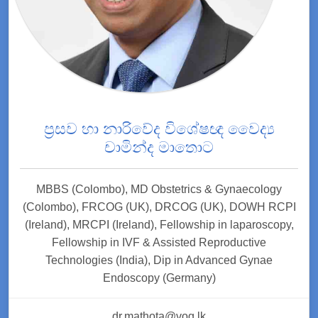
ප්‍රසව හා නාරිවේද විශේෂඥ වෛද්‍ය
චාමින්ද මාතොට
MBBS (Colombo), MD Obstetrics & Gynaecology
(Colombo), FRCOG (UK), DRCOG (UK), DOWH RCPI
(Ireland), MRCPI (Ireland), Fellowship in laparoscopy,
Fellowship in IVF & Assisted Reproductive
Technologies (India), Dip in Advanced Gynae
Endoscopy (Germany)
dr.mathota@vog.lk