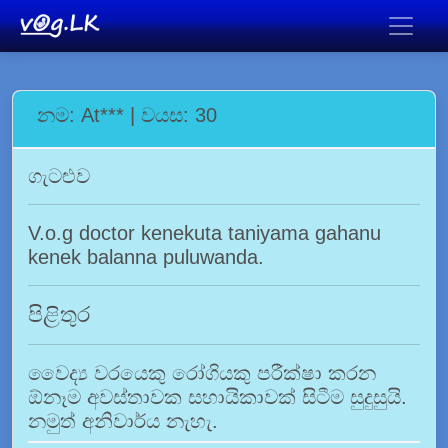
නම: At*** | වයස: 30
ගැටළුව
V.o.g doctor kenekuta taniyama gahanu
kenek balanna puluwanda.
පිළිතුර
වෛද්‍ය වරයෙකු රෝගියකු පරීක්ෂා කරන
ඕනෑම අවස්තාවක සහායිකාවක් සිටීම සුදුසුයි.
නමුත් අනිවාර්ය නැහැ.