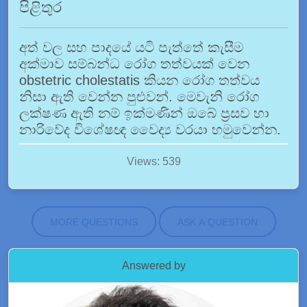
පිළිතුර
අත් වල සහ පාදයේ යටි පැත්තේ කැසීම
අක්මාව සම්බන්ධ රෝග තත්වයක් වෙන
obstetric cholestatis කියන රෝග තත්වය
නිසා ඇති වෙන්න පුළුවන්. මෙවැනි රෝග
ලක්ෂණ ඇති නම් ඉක්මණින් ඔබේ ප්‍රසව හා
නාරිවේද විශේෂඥ වෛද්‍ය වරයා හමුවෙන්න.
Views: 539
MORE QUESTIONS
ASK A QUESTION
Answered by