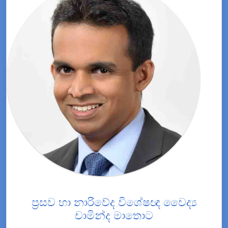
ප්‍රසව හා නාරිවේද විශේෂඥ වෛද්‍ය
චාමින්ද මාතොට