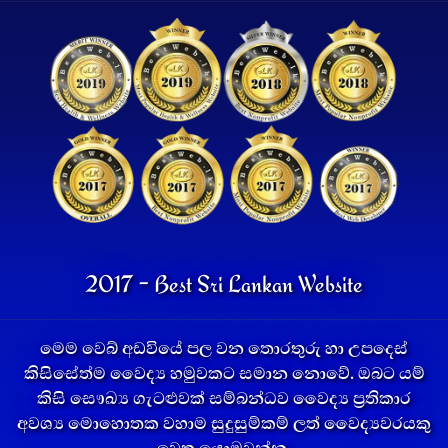
2017 - Best Sri Lankan Website
මෙම වෙබ් අඩවියේ පල වන තොරතුරු හා උපදෙස්
කිසිසේත්ම වෛද්‍ය හමුවකට සමාන නොවේ. ඔබට යම්
කිසි සෞඛ්‍ය ගැටළුවක් සම්බන්ධව වෛද්‍ය ප්‍රතිකාර
අවශ්‍ය මොහොතක වහාම සුදුසුම්කම් ලත් වෛද්‍යවරයකු