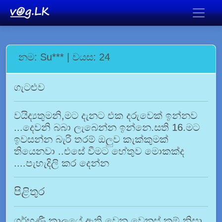
නම: Su*** | වයස: 24
ගැටළුව
වයිද්‍යතුමනි,මට දැනට එක දරුවෙක් ඉන්නව
...දෙවනි බබා ලැබෙන්න ඉන්නෙ.සති 16.මට
ඉවසන්න බැරි තරම් ඔලුව කැක්කුමක්
තියෙනවා ..එසේ වීමට හේතුව මොකක්ද
....පැහැදිලි කර දෙන්න
පිළිතුර
ගර්භණී කාලයේ ඇති වෙන වෙනස් කම් නිසා