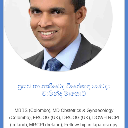
ප්‍රසව හා නාරිවේද විශේෂඥ වෛද්‍ය
චාමින්ද මාතොට
MBBS (Colombo), MD Obstetrics & Gynaecology
(Colombo), FRCOG (UK), DRCOG (UK), DOWH RCPI
(Ireland), MRCPI (Ireland), Fellowship in laparoscopy,