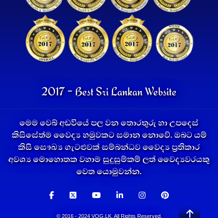
2017 - Best Sri Lankan Website
මෙම වෙබ් අඩවියේ පල වන තොරතුරු හා උපදෙස්
කිසිසේත්ම වෛද්‍ය හමුවකට සමාන නොවේ. ඔබට යම්
කිසි සෞඛ්‍ය ගැටළුවක් සම්බන්ධව වෛද්‍ය ප්‍රතිකාර
අවශ්‍ය මොහොතක වහාම සුදුසුම්කම් ලත් වෛද්‍යවරයකු
වෙත යොමුවන්න.
© 2016 - 2024 VOG.LK. All Rights Reserved.