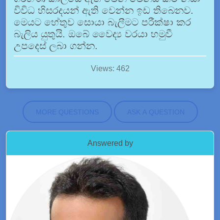
විවිධ හිසරදයන් ඇති වෙන්න ඉඩ තිබෙනව.
මෙයට හේතුව සොයා බැලීමට පරීක්ෂා කර
බැලිය යුතුයි. ඔබේ වෛද්‍ය වරයා හමුවී
උපදෙස් ලබා ගන්න.
Views: 462
MORE QUESTIONS
ASK A QUESTION
Answered by