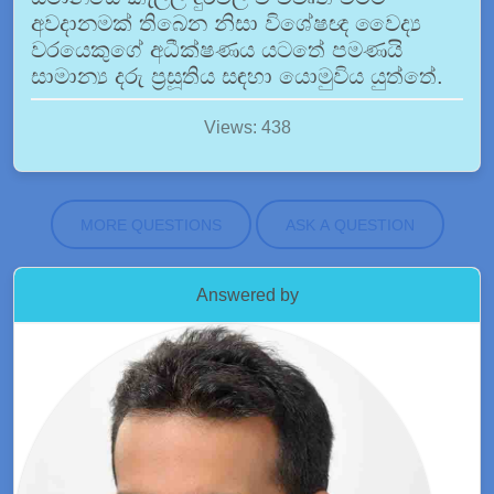
අවදානමක් තිබෙන නිසා විශේෂඥ වෛද්‍ය
වරයෙකුගේ අධීක්ෂණය යටතේ පමණයි
සාමාන්‍ය දරු ප්‍රසූතිය සඳහා යොමුවිය යුත්තේ.
Views: 438
MORE QUESTIONS
ASK A QUESTION
Answered by