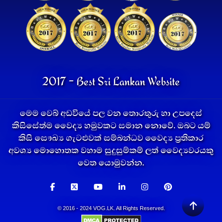
2017 - Best Sri Lankan Website
මෙම වෙබ් අඩවියේ පල වන තොරතුරු හා උපදෙස්
කිසිසේත්ම වෛද්‍ය හමුවකට සමාන නොවේ. ඔබට යම්
කිසි සෞඛ්‍ය ගැටළුවක් සම්බන්ධව වෛද්‍ය ප්‍රතිකාර
අවශ්‍ය මොහොතක වහාම සුදුසුම්කම් ලත් වෛද්‍යවරයකු
වෙත යොමුවන්න.
© 2016 - 2024 VOG.LK. All Rights Reserved.