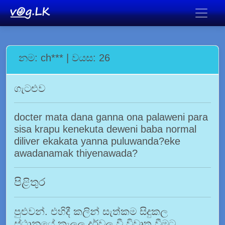
නම: ch*** | වයස: 26
ගැටළුව
docter mata dana ganna ona palaweni para
sisa krapu kenekuta deweni baba normal
diliver ekakata yanna puluwanda?eke
awadanamak thiyenawada?
පිළිතුර
පුළුවන්. එහිදී කලින් සැත්කම සිදුකල
ස්ථානයේ කැලල දුර්වල වී විවෘත වීමට