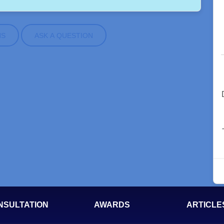
NS
ASK A QUESTION
NSULTATION
AWARDS
ARTICLE