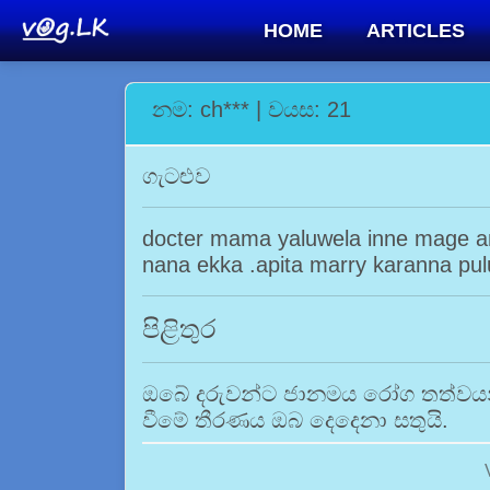
HOME
ARTICLES
නම: ch*** | වයස: 21
ගැටළුව
docter mama yaluwela inne mage 
nana ekka .apita marry karanna pul
පිළිතුර
ඔබේ දරුවන්ට ජානමය රෝග තත්වයන්
වීමේ තීරණය ඔබ දෙදෙනා සතුයි.