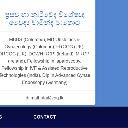
ප්‍රසව හා නාරිවේද විශේෂඥ
වෛද්‍ය චාමින්ද මාතොට
MBBS (Colombo), MD Obstetrics &
Gynaecology (Colombo), FRCOG (UK),
DRCOG (UK), DOWH RCPI (Ireland), MRCPI
(Ireland), Fellowship in laparoscopy,
Fellowship in IVF & Assisted Reproductive
Technologies (India), Dip in Advanced Gynae
Endoscopy (Germany)
dr.mathota@vog.lk
S
CONTACT