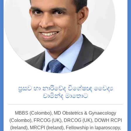
ප්‍රසව හා නාරිවේද විශේෂඥ වෛද්‍ය
චාමින්ද මාතොට
MBBS (Colombo), MD Obstetrics & Gynaecology
(Colombo), FRCOG (UK), DRCOG (UK), DOWH RCPI
(Ireland), MRCPI (Ireland), Fellowship in laparoscopy,