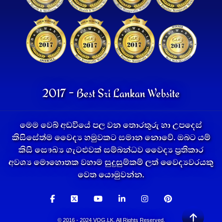
2017 - Best Sri Lankan Website
මෙම වෙබ් අඩවියේ පල වන තොරතුරු හා උපදෙස්
කිසිසේත්ම වෛද්‍ය හමුවකට සමාන නොවේ. ඔබට යම්
කිසි සෞඛ්‍ය ගැටළුවක් සම්බන්ධව වෛද්‍ය ප්‍රතිකාර
අවශ්‍ය මොහොතක වහාම සුදුසුම්කම් ලත් වෛද්‍යවරයකු
වෙත යොමුවන්න.
© 2016 - 2024 VOG.LK. All Rights Reserved.