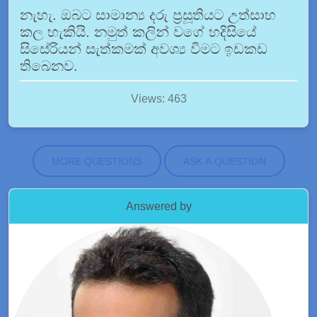
නැහැ. ඔබට සාමාන්‍ය දරු ප්‍රසූතියට උත්සාහ
කල හැකියි. නමුත් කලින් වගේ හදිසියේ
සිසේරියන් සැත්කමක් අවශ්‍ය වීමට ඉඩකඩ
තිබෙනව.
Views: 463
MORE QUESTIONS
ASK A QUESTION
Answered by