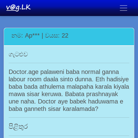
නම: Ap*** | වයස: 22
ගැටළුව
Doctor.age palaweni baba normal ganna
labour room daala sinto dunna. Eth hadisiye
baba bada athulema malapaha karala kiyala
mawa sisar keruwa. Babata prashnayak
une naha. Doctor aye babek haduwama e
baba ganneth sisar karalamada?
පිළිතුර