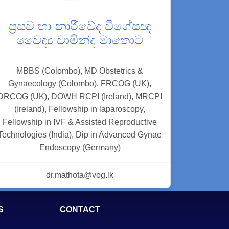
ප්‍රසව හා නාරිවේද විශේෂඥ
වෛද්‍ය චාමින්ද මාතොට
MBBS (Colombo), MD Obstetrics &
Gynaecology (Colombo), FRCOG (UK),
DRCOG (UK), DOWH RCPI (Ireland), MRCPI
(Ireland), Fellowship in laparoscopy,
Fellowship in IVF & Assisted Reproductive
Technologies (India), Dip in Advanced Gynae
Endoscopy (Germany)
dr.mathota@vog.lk
S
CONTACT