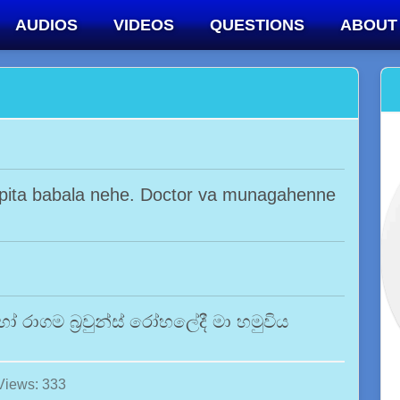
AUDIOS
VIDEOS
QUESTIONS
ABOUT
apita babala nehe. Doctor va munagahenne
 රාගම බ්‍රවුන්ස් රෝහලේදී මා හමුවිය
Views: 333