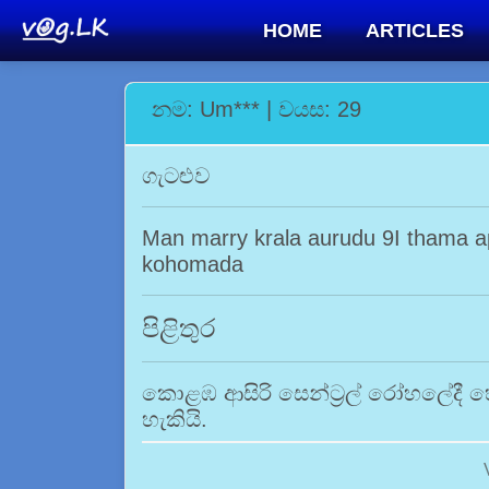
HOME
ARTICLES
නම: Um*** | වයස: 29
ගැටළුව
Man marry krala aurudu 9I thama 
kohomada
පිළිතුර
කොළඹ ආසිරි සෙන්ට්‍රල් රෝහලේදී හෝ
හැකියි.