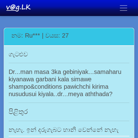
නම: Ru*** | වයස: 27
ගැටළුව
Dr...man masa 3ka gebiniyak...samaharu
kiyanawa garbani kala simawe
shampo&conditions pawichchi kirima
nusudusui kiyala..dr...meya aththada?
පිළිතුර
නැහැ. ඉන් දරුගැබට හානි වෙන්නේ නැහැ