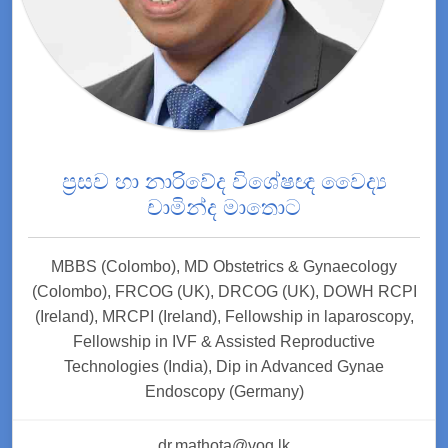
ප්‍රසව හා නාරිවේද විශේෂඥ වෛද්‍ය
චාමින්ද මාතොට
MBBS (Colombo), MD Obstetrics & Gynaecology
(Colombo), FRCOG (UK), DRCOG (UK), DOWH RCPI
(Ireland), MRCPI (Ireland), Fellowship in laparoscopy,
Fellowship in IVF & Assisted Reproductive
Technologies (India), Dip in Advanced Gynae
Endoscopy (Germany)
dr.mathota@vog.lk