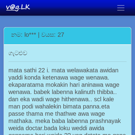
නම: lo*** | වයස: 27
ගැටළුව
mata sathi 22 i. mata welawakata awidan
yaddi konda ketenawa wage wenawa.
ekaparatama mokakin hari aninawa wage
wenawa. babek labenna kalinuth thibba..
dan eka wadi wage hithenawa.. scl kale
man podi wahalekin bimata panna.eta
passe thama me thathwe awa wage
mathaka. meka baba labenna prashnayak
weida doctar.bada loku weddi awida