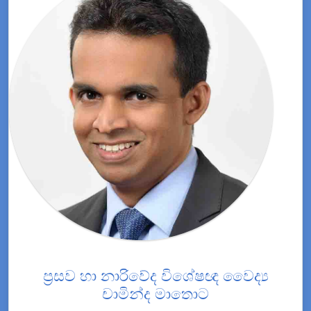
ප්‍රසව හා නාරිවේද විශේෂඥ වෛද්‍ය
චාමින්ද මාතොට