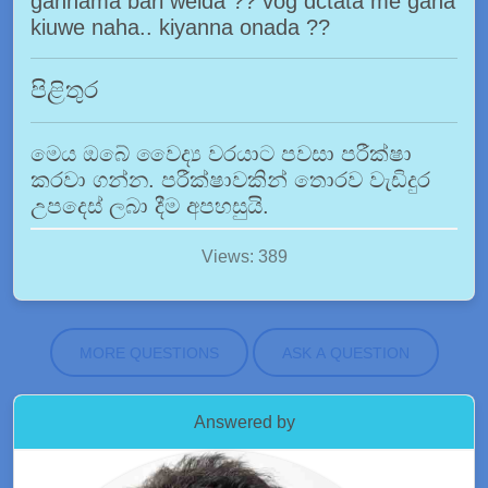
gannama bari weida ?? vog dctata me gana
kiuwe naha.. kiyanna onada ??
පිළිතුර
මෙය ඔබේ වෛද්‍ය වරයාට පවසා පරීක්ෂා
කරවා ගන්න. පරීක්ෂාවකින් තොරව වැඩිදුර
උපදෙස් ලබා දීම අපහසුයි.
Views: 389
MORE QUESTIONS
ASK A QUESTION
Answered by