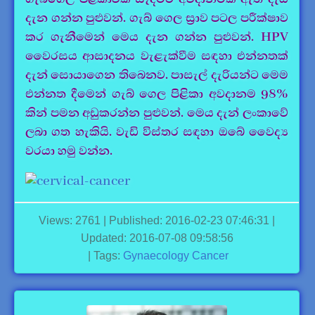
දැන ගන්න පුළුවන්. ගැබ් ගෙල ස්‍රාව පටල පරීක්ෂාව
කර ගැනීමෙන් මෙය දැන ගන්න පුළුවන්. HPV
වෛරසය ආසාදනය වැළැක්වීම සඳහා එන්නතක්
දැන් සොයාගෙන තිබෙනව. පාසැල් දැරියන්ට මෙම
එන්නත දීමෙන් ගැබ් ගෙල පිළිකා අවදානම 98%
කින් පමන අඩුකරන්න පුළුවන්. මෙය දැන් ලංකාවේ
ලබා ගත හැකියි. වැඩි විස්තර සඳහා ඔබේ වෛද්‍ය
වරයා හමු වන්න.
Views: 2761 | Published: 2016-02-23 07:46:31 |
Updated: 2016-07-08 09:58:56
| Tags:
Gynaecology
Cancer