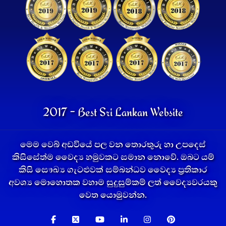
2017 - Best Sri Lankan Website
මෙම වෙබ් අඩවියේ පල වන තොරතුරු හා උපදෙස්
කිසිසේත්ම වෛද්‍ය හමුවකට සමාන නොවේ. ඔබට යම්
කිසි සෞඛ්‍ය ගැටළුවක් සම්බන්ධව වෛද්‍ය ප්‍රතිකාර
අවශ්‍ය මොහොතක වහාම සුදුසුම්කම් ලත් වෛද්‍යවරයකු
වෙත යොමුවන්න.