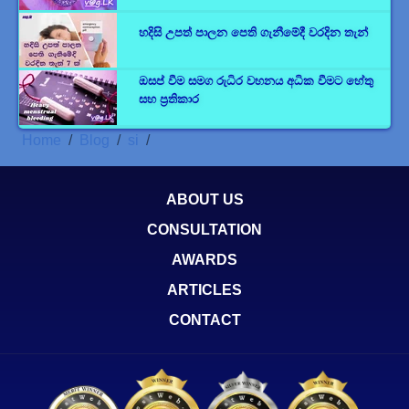
හදිසි උපත් පාලන පෙති ගැනීමේදී වරදින තැන්
ඔසප් වීම සමග රුධිර වහනය අධික වීමට හේතු
සහ ප්‍රතිකාර
Home
Blog
si
ABOUT US
CONSULTATION
AWARDS
ARTICLES
CONTACT