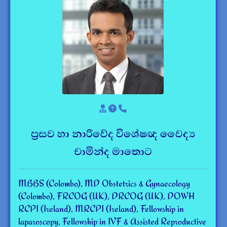
ප්‍රසව හා නාරිවේද විශේෂඥ වෛද්‍ය
චාමින්ද මාතොට
MBBS (Colombo), MD Obstetrics & Gynaecology
(Colombo), FRCOG (UK), DRCOG (UK), DOWH
RCPI (Ireland), MRCPI (Ireland), Fellowship in
laparoscopy, Fellowship in IVF & Assisted Reproductive