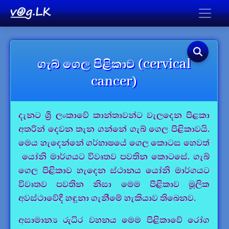
ගැබ් ගෙල පිළිකාව (cervical
cancer)
දැනට ශ්‍රී ලංකාවේ කාන්තාවන්ට වැලදෙන පිළකා
අතරින් දෙවන තැන ගන්නේ ගැබ් ගෙල පිළිකාවයි.
මෙය හැදෙන්නේ ගර්භාෂයේ ගෙල කොටස හෙවත්
යෝනි මාර්ගයට විවෘතව පවතින කොටසේ. ගැබ්
ගෙල පිළිකාව හැදෙන ස්ථානය යෝනි මාර්ගයට
විවෘතව පවතින නිසා මෙම පිළිකාව මූලික
අවස්ථාවේදී හඳුනා ගැනීමේ හැකියාව තිබෙනව.
අසාමාන්‍ය රුධිර වහනය මෙම පිළිකාවේ රෝග