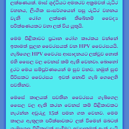
ලක්ෂණයක්. මාස් ශුද්ධියට අමතරව අක්‍රමවත් රුධිර
වහනය, ලිංගික සංසර්ගයෙන් පසු රුධිර වහනය
වැනි රෝග ලක්ෂණ තිබේනම් වෛද්‍ය
පරීක්ෂණයකට වහා ලක් විය යුතුයි.
මෙම පිළිකාවට ප්‍රධාන රෝග කාරකය වන්නේ
ඉතාමත් සුලභ වෛරසයක් වන HPV වෛරසයයි.
ගැබ්ගෙල HPV වෛරස ආසාදනයට ලක්වුව හොත්
එහි සෛල වල වෙනස් කම් ඇති වෙනවා. බොහෝ
දුරට මෙය සම්පූර්ණයෙන් ම සුව වනව. නමුත් සුළු
පිරිසකට වෛරසය ඉවත් නොවී ගැබ් ගෙලෙහි
පවතිනව.
මෙසේ කාලයක් පවතින වෛරසය ගැබ්ගෙල
සෛල වල ඇති කරන වෙනස් කම් පිළිකාවකට
හැරන්න අවුරුදු 15ක් පමන ගත වෙනව. මෙම
කාලය ඇතුලත පරීක්ෂාවකට ලක් වීමෙන් ඔබටත්
ගැබ්ගෙල පිළිකාවක් සෑදීමට අවදානමක් ඇත් දැයි