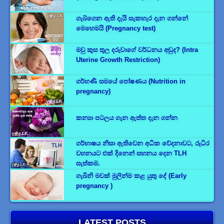
ගැබ්ගෙන ඇති දැයි සැකහැර දැන ගන්නේ
මෙහෙමයි (Pregnancy test)
මවු කුස තුල දරුවාගේ වර්ධනය අඩුද? (Intra
Uterine Growth Restriction)
ගර්භණී සමයේ පෝෂණය (Nutrition in
pregnancy)
කන්‍යා පටලය ගැන ඇත්ත දැන ගන්න
ගර්භාෂය නිසා ඇතිවෙන අධික වේදනාවට, රුධිර
වහනයට එක් දිනෙන් සහනය දෙන TLH
සැත්කම.
ගැබිනි මවක් මුලින්ම කළ යුතු දේ (Early
pregnancy )
LATEST POSTS