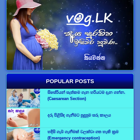
POPULAR POSTS
සිසේරියන් සැත්කම ගැන හරියටම දැන ගන්න.
(Caesarean Section)
දරු පිළිසිඳ ගැනීමට සුදුසුම සරු කාලය
හදිසි ගැබ් ගැනීමක් වලක්වා ගත හැකි ක්‍රම
(Emergency contraception)