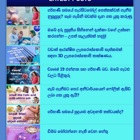
ගර්භණී සමයේ පැරසිටමෝල් පෙත්තක්වත් ගැනීම
නුසුදුසුද? සෑම ගැබිනි මවක්ම දැන ගත යුතු කරුණු
ඔබේ දරු ප්‍රසූතිය සිහිනෙන් දැක්කා වගේ ලස්සන
කරගන්න - උපත් සැලැස්මක් හදමු!
වඩාත් ආරක්ෂිත ලැපරොස්කොපි සැත්කමක්
සඳහා 3D ලැපරොස්කොපි තාක්ෂණය.
Covid 19 එන්නත සහ ගර්භණී බව. ඔබේ ගැටළු
වලට පිළිතුරු
ගැබ් ගැනීමට පෙර අනිවාර්යයෙන් ෆෝලික් ඇසිඩ්
ලබා ගත යුතු ඇයි?
ගර්භණී සමයේ සුදයාම අවදානම් තත්වයක්ද?
ඩිම්බ මෝරන්නෙ නැති වෙන හේතු