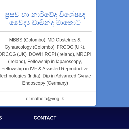
ප්‍රසව හා නාරිවේද විශේෂඥ
වෛද්‍ය චාමින්ද මාතොට
MBBS (Colombo), MD Obstetrics &
Gynaecology (Colombo), FRCOG (UK),
DRCOG (UK), DOWH RCPI (Ireland), MRCPI
(Ireland), Fellowship in laparoscopy,
Fellowship in IVF & Assisted Reproductive
Technologies (India), Dip in Advanced Gynae
Endoscopy (Germany)
dr.mathota@vog.lk
S
CONTACT