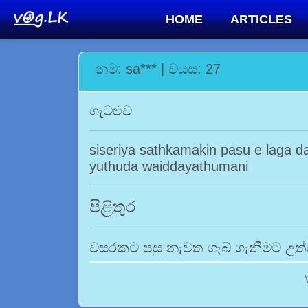
HOME
ARTICLES
නම: sa*** | වයස: 27
ගැටළුව
siseriya sathkamakin pasu e laga 
yuthuda waiddayathumani
පිළිතුර
වසරකට පසු නැවත ගැබ් ගැනීමට උත්