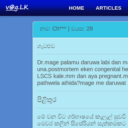
HOME
ARTICLES
නම: Ch*** | වයස: 29
ගැටළුව
Dr.mage palamu daruwa labi dan ma
una.postmortem eken congenital he
LSCS kale.mm dan aya pregnant.m
pathwela athida?mage me daruwat 
පිළිතුර
මේ වන විට ගර්භාෂයේ කැලැල් සුවවී 
මෙවර කලින් සිසේරියන් සැත්කමකට භා