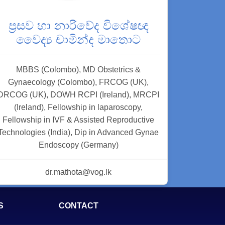
ප්‍රසව හා නාරිවේද විශේෂඥ
වෛද්‍ය චාමින්ද මාතොට
MBBS (Colombo), MD Obstetrics &
Gynaecology (Colombo), FRCOG (UK),
DRCOG (UK), DOWH RCPI (Ireland), MRCPI
(Ireland), Fellowship in laparoscopy,
Fellowship in IVF & Assisted Reproductive
Technologies (India), Dip in Advanced Gynae
Endoscopy (Germany)
dr.mathota@vog.lk
S
CONTACT