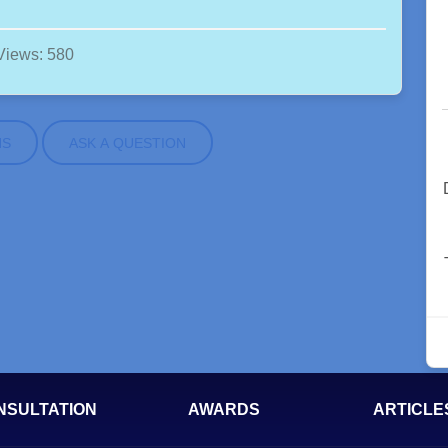
Views: 580
NS
ASK A QUESTION
NSULTATION
AWARDS
ARTICLE