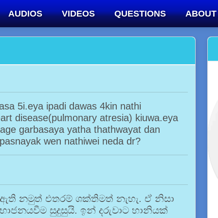
AUDIOS
VIDEOS
QUESTIONS
ABOUT
sa 5i.eya ipadi dawas 4kin nathi
art disease(pulmonary atresia) kiuwa.eya
age garbasaya yatha thathwayat dan
pasnayak wen nathiwei neda dr?
ඇති නමුත් එතරම් ශක්තිමත් නැහැ. ඒ නිසා
ජනයවීම සුදුසුයි. ඉන් දරුවාට හානියක්