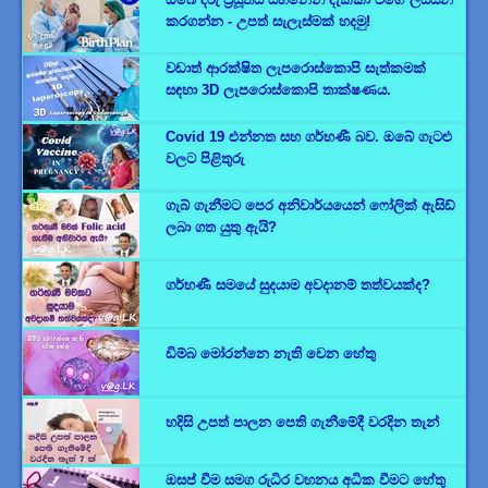
කරගන්න - උපත් සැලැස්මක් හදමු!
වඩාත් ආරක්ෂිත ලැපරොස්කොපි සැත්කමක්
සඳහා 3D ලැපරොස්කොපි තාක්ෂණය.
Covid 19 එන්නත සහ ගර්භණී බව. ඔබේ ගැටළු
වලට පිළිතුරු
ගැබ් ගැනීමට පෙර අනිවාර්යයෙන් ෆෝලික් ඇසිඩ්
ලබා ගත යුතු ඇයි?
ගර්භණී සමයේ සුදයාම අවදානම් තත්වයක්ද?
ඩිම්බ මෝරන්නෙ නැති වෙන හේතු
හදිසි උපත් පාලන පෙති ගැනීමේදී වරදින තැන්
ඔසප් වීම සමග රුධිර වහනය අධික වීමට හේතු