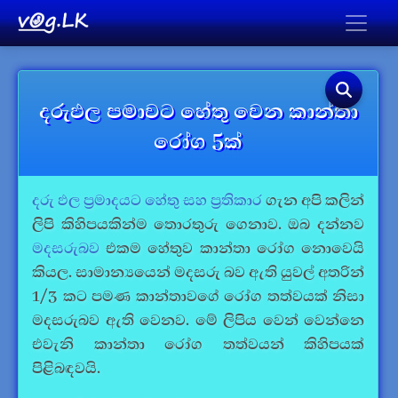
දරුඵල පමාවට හේතු වෙන කාන්තා
රෝග 5ක්
දරු ඵල ප්‍රමාදයට හේතු සහ ප්‍රතිකාර
ගැන අපි කලින්
ලිපි කිහිපයකින්ම තොරතුරු ගෙනාව. ඔබ දන්නව
මදසරුබව
එකම හේතුව කාන්තා රෝග නොවෙයි
කියල. සාමාන්‍යයෙන් මදසරු බව ඇති යුවල් අතරින්
1/3 කට පමණ කාන්තාවගේ රෝග තත්වයක් නිසා
මදසරුබව ඇති වෙනව. මේ ලිපිය වෙන් වෙන්නෙ
එවැනි කාන්තා රෝග තත්වයන් කිහිපයක්
පිළිබඳවයි.