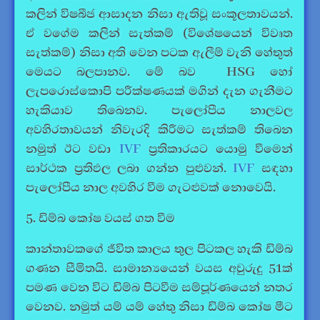
කලින් විෂබීජ ආසාදන නිසා ඇතිවූ සංකූලතාවයන්.
ඒ වගේම කලින් සැත්කම් (විශේෂයෙන් විවෘත
සැත්කම්) නිසා අති වෙන පටක ඇලීම් වැනි හේතුත්
මෙයට බලපානව. මේ බව HSG හෝ
ලැපරොස්කොපි පරීක්ෂණයක් මගින් දැන ගැනීමට
හැකියාව තිබෙනව. පැලෝපීය නාලවල
අවහිරතාවයන් නිවැරදි කිරීමට සැත්කම් තිබෙන
නමුත් ඊට වඩා
IVF
ප්‍රතිකාරයට යොමු වීමෙන්
සාර්ථක ප්‍රතිඵල ලබා ගන්න පුළුවන්.
IVF
සඳහා
පැලෝපීය නාල අවහිර වීම ගැටළුවක් නොවෙයි.
5. ඩිම්බ කෝෂ වයස් ගත වීම
කාන්තාවකගේ ජීවිත කාලය තුල පිටකල හැකි ඩිම්බ
ගණන සීමිතයි. සාමාන්‍යයෙන් වයස අවුරුදු 51ක්
පමණ වෙන විට ඩිම්බ පිටවීම සම්පූර්ණයෙන් නතර
වෙනව. නමුත් යම් යම් හේතු නිසා ඩිම්බ කෝෂ මීට