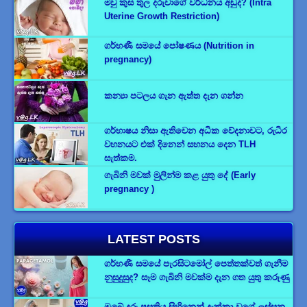
මවු කුස තුල දරුවාගේ වර්ධනය අඩුද? (Intra
Uterine Growth Restriction)
ගර්භණී සමයේ පෝෂණය (Nutrition in
pregnancy)
කන්‍යා පටලය ගැන ඇත්ත දැන ගන්න
ගර්භාෂය නිසා ඇතිවෙන අධික වේදනාවට, රුධිර
වහනයට එක් දිනෙන් සහනය දෙන TLH
සැත්කම.
ගැබිනි මවක් මුලින්ම කළ යුතු දේ (Early
pregnancy )
LATEST POSTS
ගර්භණී සමයේ පැරසිටමෝල් පෙත්තක්වත් ගැනීම
නුසුදුසුද? සෑම ගැබිනි මවක්ම දැන ගත යුතු කරුණු
ඔබේ දරු ප්‍රසූතිය සිහිනෙන් දැක්කා වගේ ලස්සන