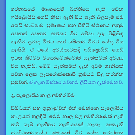
ගර්භාෂයේ මාංශපේෂී බිත්තියේ ඇති වෙන
ෆයිබ්‍රොයිඩ් ගෙඩි නිසා ඇති විය හැකි බලපෑම එම
ගෙඩි සංඛ්‍යාව, ප්‍රමාණය සහ පිහිටි ස්ථානය අනුව
වෙනස් වෙනව. සමහර විට මේවා දරු පිළිසිඳ
ගැනීම ප්‍රමාද වීමට හෝ ගබ්සාව වීමට හේතු විය
හැකියි. ඒ වගේ අවස්තාවකදී ෆයිබ්‍රොයිඩ් ගෙඩි
ඉවත් කිරීමට මයෝමෙක්ටොමි සැත්කමක් අවශ්‍ය
විය හැකියි. මෙම සැත්කමත් දැන් අවම හානියක්
වෙන ලෙස ලැපරොස්කොපි ක්‍රමයට සිදු කරන්න
පුළුවන්.
ඒ ගැන විස්තර වෙනම ලිපියක දැක්වෙනව.
4. පැලොපීය නාල අවහිර වීම
ඩිම්බයක් සහ ශුක්‍රාණුවක් එක් වෙන්නෙ පැලෝපීය
නාලයක් තුලදීයි. මෙම නාල වල අවහිරතාවක් ඇති
නම් ගැබ් ගැනීමට හැකියාවක් නැහැ. මෙවැනි
අවහිරතාවයන්ට බොහෝ විට හේතු වෙන්නෙ