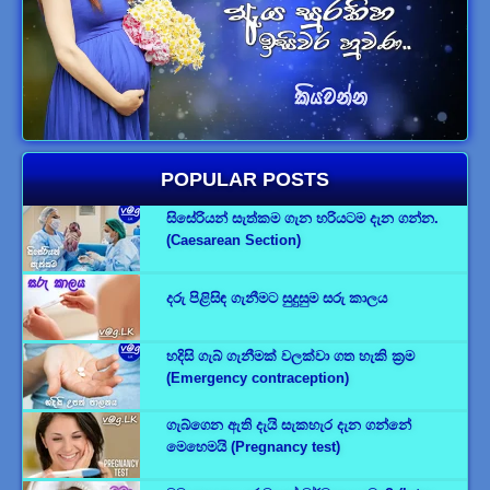
POPULAR POSTS
සිසේරියන් සැත්කම ගැන හරියටම දැන ගන්න.
(Caesarean Section)
දරු පිළිසිඳ ගැනීමට සුදුසුම සරු කාලය
හදිසි ගැබ් ගැනීමක් වලක්වා ගත හැකි ක්‍රම
(Emergency contraception)
ගැබ්ගෙන ඇති දැයි සැකහැර දැන ගන්නේ
මෙහෙමයි (Pregnancy test)