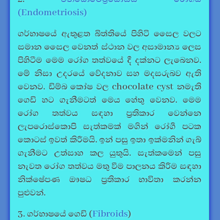
(Endometriosis)
ගර්භාෂයේ ඇතුළත බිත්තියේ පිහිටි සෛල වලට
සමාන සෛල වෙනත් ස්ථාන වල අසාමාන්‍ය ලෙස
පිහිටීම මෙම රෝග තත්වයේ දී දක්නට ලැබෙනව.
මේ නිසා උදරයේ වේදනාව සහ මදසරුබව ඇති
වෙනව. ඩිම්බ කෝෂ වල chocolate cyst නමැති
ගෙඩි හට ගැනීමටත් මෙය හේතු වෙනව. මෙම
රෝග තත්වය සඳහා ප්‍රතිකාර වෙන්නෙ
ලැපරොස්කොපි සැත්කමක් මගින් රෝගී පටක
කොටස් ඉවත් කිරීමයි. ඉන් පසු ඉතා ඉක්මනින් ගැබ්
ගැනීමට උත්සාහ කල යුතුයි. සැත්කමෙන් පසු
නැවත රෝග තත්වය මතු වීම පාලනය කිරීම සඳහා
නික්ෂේපණ ඖෂධ ප්‍රතිකාර භාවිතා කරන්න
පුළුවන්.
3. ගර්භාෂයේ ගෙඩි (
Fibroids
)