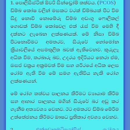
1. පොලිසිස්ටික් ඕවරි සින්ඩ්‍රෝම් තත්වය. (
PCOS
)
ඩිම්බ කෝෂ වලින් මසකට වරක් ඩිම්බයක් පිට වීම
සිදු නොවී නොමේරූ ඩිම්බ අඩංගු ෆොලිකල්
ගොඩක් ඩිම්බ කෝෂවල එක් රැස් වීම මෙහි දී
දක්නට ලැබෙන ලක්ෂණයක්. මේ නිසා ඩිම්බ
පිටනොවීමට අමතරව, සිරුරේ හෝමෝන
ක්‍රියාවලියේ අසමතුලිත බවක් ඇතිවෙනව. කුරුලෑ
අධික වීම, තරබාරු බව, උදරය ඉදිරියට නෙරා ඒම,
ඔසප් චක්‍රය අක්‍රමවත් වීම සහ ශරීරයේ අධික ලෙස
රෝම ඇති වීම මේ සමග ඇතිවිය හැකි රෝග
ලක්ෂණයන්.
මේ රෝග තත්වය පාලනය කිරීමට ව්‍යායාම කිරීම
සහ ආහාර පාලනය මගින් සිරුරේ බර අඩු කර
ගැනීම අත්‍යවශ්‍ය වෙනව. ඊට අමතරව ඩිම්බ මේරීම
උත්තේජනය කිරීමට ඖෂධ ප්‍රතිකාර අවශ්‍ය වෙනව.
2.
එන්ඩොමෙට්‍රියෝසිස් රෝගය