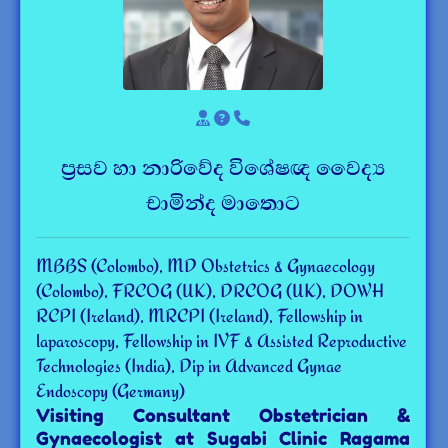
ප්‍රසව හා නාරිවේද විශේෂඥ වෛද්‍ය
චාමින්ද මාතොට
MBBS (Colombo), MD Obstetrics & Gynaecology
(Colombo), FRCOG (UK), DRCOG (UK), DOWH
RCPI (Ireland), MRCPI (Ireland), Fellowship in
laparoscopy, Fellowship in IVF & Assisted Reproductive
Technologies (India), Dip in Advanced Gynae
Endoscopy (Germany)
Visiting Consultant Obstetrician &
Gynaecologist at Sugabi Clinic Ragama