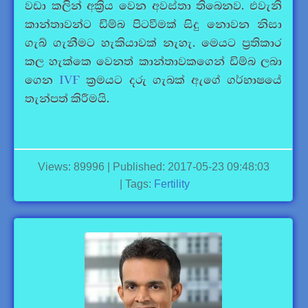
වඩා කලින් අක්‍රිය වෙන අවස්තා තිබෙනව. එවැනි
කාන්තාවන්ට ඩිම්බ පිටවීමක් සිදු නොවන නිසා
ගැබ් ගැනීමට හැකියාවක් නැහැ. මෙයට ප්‍රතිකාර
කල හැක්කෙ වෙනත් කාන්තාවකගෙන් ඩිම්බ ලබා
ගෙන
IVF
ක්‍රමයට දරු ගැබක් ඇගේ ගර්භාෂයේ
තැන්පත් කිරීමයි.
Views: 89996 | Published: 2017-05-23 09:48:03
| Tags:
Fertility