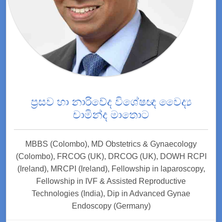
ප්‍රසව හා නාරිවේද විශේෂඥ වෛද්‍ය
චාමින්ද මාතොට
MBBS (Colombo), MD Obstetrics & Gynaecology
(Colombo), FRCOG (UK), DRCOG (UK), DOWH RCPI
(Ireland), MRCPI (Ireland), Fellowship in laparoscopy,
Fellowship in IVF & Assisted Reproductive
Technologies (India), Dip in Advanced Gynae
Endoscopy (Germany)