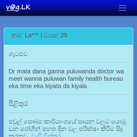
නම: La*** | වයස: 25
ගැටළුව
Dr mata dana ganna puluwanda doctor wa
meet wanna puluwan family health bureau
eka time eka kiyata da kiyala
පිළිතුර
පවුල් සෞඛ්‍ය කාර්යාංශයේ සායන වලට යොමු
වන රෝගීන් පහත දින වල පරීක්ෂා කිරීම සිදු
කරනව.
වැඩි විස්තර